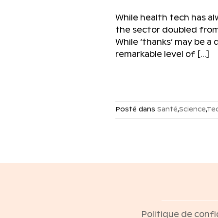
While health tech has alw
the sector doubled from j
While ‘thanks’ may be a 
remarkable level of […]
Posté dans
Santé
,
Science
,
Te
Politique de confi