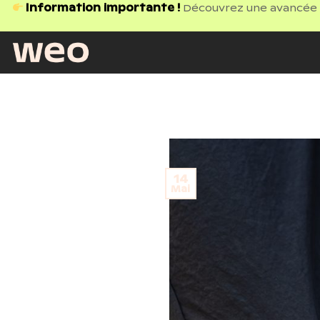
Passer
Information importante !
Découvrez une avancée ré
au
contenu
14
Mai