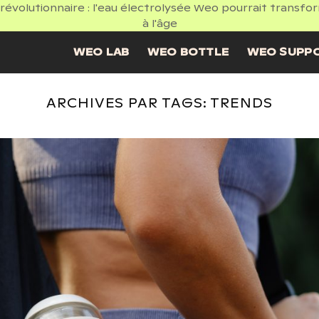
volutionnaire : l'eau électrolysée Weo pourrait transformer
à l'âge
WEO LAB
WEO BOTTLE
WEO SUPP
ARCHIVES PAR TAGS:
TRENDS