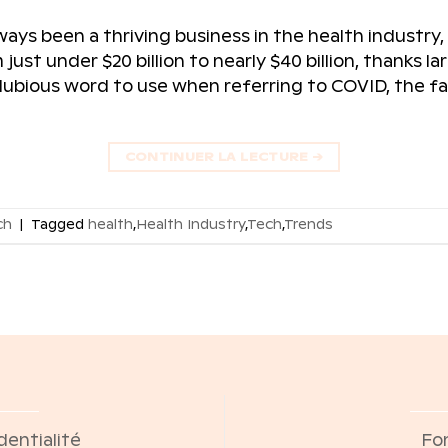
ays been a thriving business in the health industry, 
ust under $20 billion to nearly $40 billion, thanks l
dubious word to use when referring to COVID, the fa
CONTINUER LA LECTURE
→
ch
|
Tagged
health
,
Health Industry
,
Tech
,
Trends
dentialité
Fo