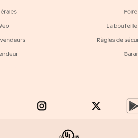
érales
Foire
Weo
La bouteill
evendeurs
Règles de sécur
vendeur
Garan
e weo