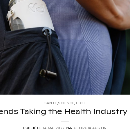
SANTÉ
,
SCIENCE
,
TECH
ends Taking the Health Industry
PUBLIÉ LE
14 MAI 2022
PAR
GEORGIA AUSTIN