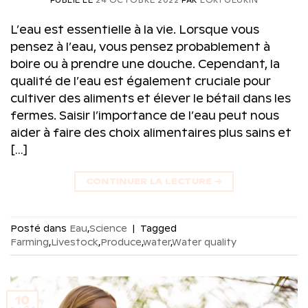
PUBLIÉ LE
24 OCTOBRE 2022
PAR
LORI GEURIN
L’eau est essentielle à la vie. Lorsque vous
pensez à l’eau, vous pensez probablement à
boire ou à prendre une douche. Cependant, la
qualité de l’eau est également cruciale pour
cultiver des aliments et élever le bétail dans les
fermes. Saisir l’importance de l’eau peut nous
aider à faire des choix alimentaires plus sains et
[…]
CONTINUER LA LECTURE
→
Posté dans
Eau
,
Science
|
Tagged
Farming
,
Livestock
,
Produce
,
water
,
Water quality
10