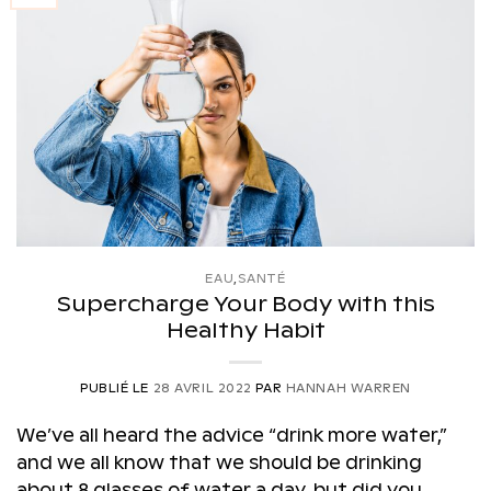
EAU
,
SANTÉ
Supercharge Your Body with this
Healthy Habit
PUBLIÉ LE
28 AVRIL 2022
PAR
HANNAH WARREN
We’ve all heard the advice “drink more water,”
and we all know that we should be drinking
about 8 glasses of water a day, but did you