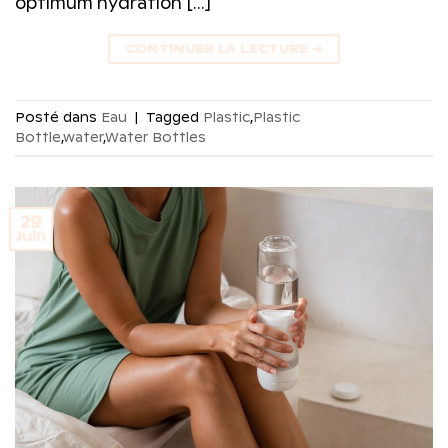
optimum hydration […]
CONTINUER LA LECTURE
→
Posté dans
Eau
|
Tagged
Plastic
,
Plastic
Bottle
,
water
,
Water Bottles
29
Juin