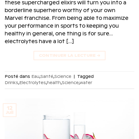
these supercharged elixirs will turn you into a
borderline superhero worthy of your own
Marvel franchise. From being able to maximize
your performance in sports to keeping you
healthy in general, one thing is for sure…
electrolytes have a lot […]
CONTINUER LA LECTURE
→
Posté dans
Eau
,
Santé
,
Science
|
Tagged
Drinks
,
Electrolytes
,
health
,
Science
,
water
12
Juil