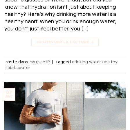
know that hydration isn’t just about keeping
healthy? Here’s why drinking more water is a
healthy habit. When you drink enough water,
you don’t just feel better, you […]
CONTINUER LA LECTURE
→
Posté dans
Eau
,
Santé
|
Tagged
drinking water
,
Healthy
Habits
,
water
07
Avr