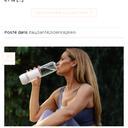
CONTINUER LA LECTURE
→
Posté dans
Eau
,
Santé
,
Science
,
Weo
30
Nov