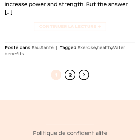
increase power and strength. But the answer
[…]
CONTINUER LA LECTURE
→
Posté dans
Eau
,
Santé
|
Tagged
Exercise
,
health
,
Water
benefits
1
2
Politique de confidentialité