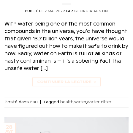
PUBLIÉ LE
7 MAI 2022
PAR
GEORGIA AUSTIN
With water being one of the most common
compounds in the universe, you’d have thought
that given 13.7 billion years, the universe would
have figured out how to make it safe to drink by
now. Sadly, water on Earth is full of all kinds of
nasty contaminants — it’s a sobering fact that
unsafe water […]
CONTINUER LA LECTURE
→
Posté dans
Eau
|
Tagged
health
,
water
,
Water Filter
28
Avr