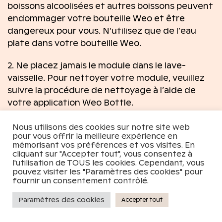
boissons alcoolisées et autres boissons peuvent
endommager votre bouteille Weo et être
dangereux pour vous. N’utilisez que de l’eau
plate dans votre bouteille Weo.
2. Ne placez jamais le module dans le lave-
vaisselle. Pour nettoyer votre module, veuillez
suivre la procédure de nettoyage à l’aide de
votre application Weo Bottle.
3. La température de l’eau doit être comprise
Nous utilisons des cookies sur notre site web
pour vous offrir la meilleure expérience en
entre 4 et 40 °C ; il est donc déconseillé
mémorisant vos préférences et vos visites. En
d’utiliser de l’eau très froide ou très chaude.
cliquant sur "Accepter tout", vous consentez à
l'utilisation de TOUS les cookies. Cependant, vous
pouvez visiter les "Paramètres des cookies" pour
4. Votre bouteille Weo est en verre. Elle est
fournir un consentement contrôlé.
donc fragile. Il est déconseillé de la laisser
tomber ou de la cogner contre une surface
Paramètres des cookies
Accepter tout
dure.