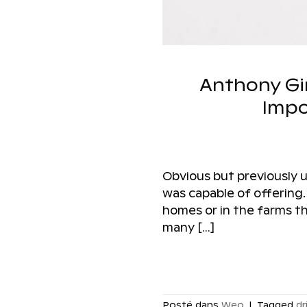
Anthony Gi
Impo
Obvious but previously 
was capable of offering. 
homes or in the farms th
many […]
Posté dans
Weo
|
Tagged
dr