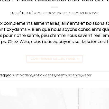
PUBLIÉ LE
5 DÉCEMBRE 2022
PAR
DR. KELLY HALDERMAN
x compléments alimentaires, aliments et boissons s
“antioxydants ». Bien que nous soyons conscients qu
 pour notre santé, peu d’entre nous savent réelle
rps. Chez Weo, nous nous appuyons sur la science 
CONTINUER LA LECTURE
→
Tagged
Antioxidant
,
Antioxidants
,
health
,
Science
,
water