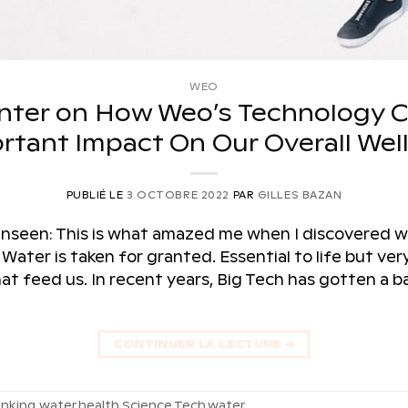
WEO
nter on How Weo’s Technology 
rtant Impact On Our Overall Wel
PUBLIÉ LE
3 OCTOBRE 2022
PAR
GILLES BAZAN
unseen: This is what amazed me when I discovered 
Water is taken for granted. Essential to life but ver
at feed us. In recent years, Big Tech has gotten a b
CONTINUER LA LECTURE
→
inking water
,
health
,
Science
,
Tech
,
water