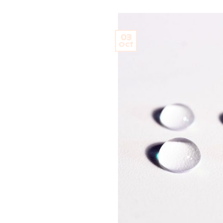
03
Oct