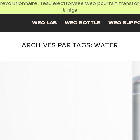
volutionnaire : l'eau électrolysée Weo pourrait transformer
à l'âge
WEO LAB
WEO BOTTLE
WEO SUPP
ARCHIVES PAR TAGS:
WATER